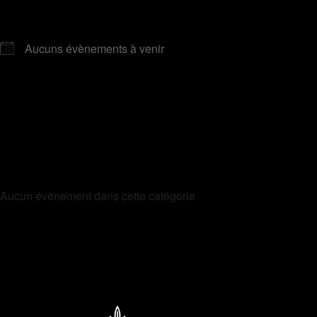
PROCHAIN ÉVÈNEMENT
Aucuns évènements à venir
DESCRIPTION
ÉVÈNEMENTS À VENIR
Aucun évènement dans cette catégorie